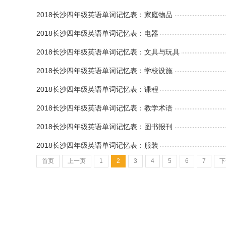
2018长沙四年级英语单词记忆表：家庭物品
2018长沙四年级英语单词记忆表：电器
2018长沙四年级英语单词记忆表：文具与玩具
2018长沙四年级英语单词记忆表：学校设施
2018长沙四年级英语单词记忆表：课程
2018长沙四年级英语单词记忆表：教学术语
2018长沙四年级英语单词记忆表：图书报刊
2018长沙四年级英语单词记忆表：服装
首页
上一页
1
2
3
4
5
6
7
下