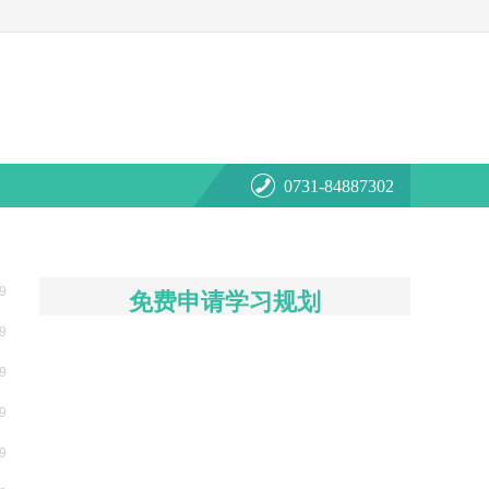
0731-84887302
9
免费申请学习规划
9
9
9
9