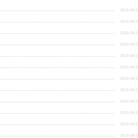
2018-08-2
2018-08-2
2018-08-2
2018-08-2
2018-08-2
2018-08-2
2018-08-2
2018-08-2
2018-08-2
2018-08-2
2018-08-2
2018-08-2