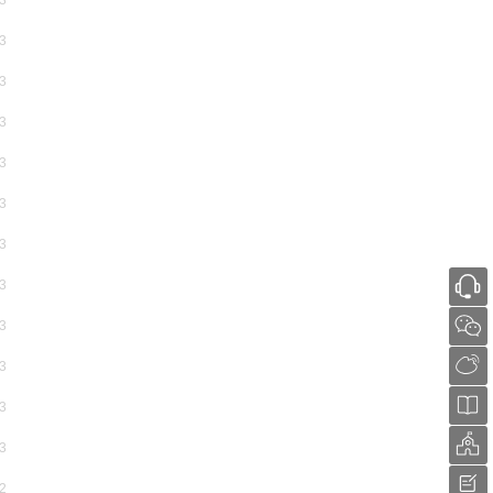
3
3
3
3
3
3
3
3
3
3
3
3
2