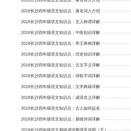
2018长沙四年级语文知识点：著名诗人介绍
2018长沙四年级语文知识点：著名词人介绍
2018长沙四年级语文知识点：文人称谓详解
2018长沙四年级语文知识点：中医知识详解
2018长沙四年级语文知识点：帝王将相详解
2018长沙四年级语文知识点：历史知识详解
2018长沙四年级语文知识点：古文字义详解
2018长沙四年级语文知识点：诗歌字词详解
2018长沙四年级语文知识点：文学典籍详解
2018长沙四年级语文知识点：成语含义详解
2018长沙四年级语文知识点：古人如何起名
2018长沙四年级语文知识点：易错诗词详解
2018长沙四年级语文易错成语整理及说明（五）