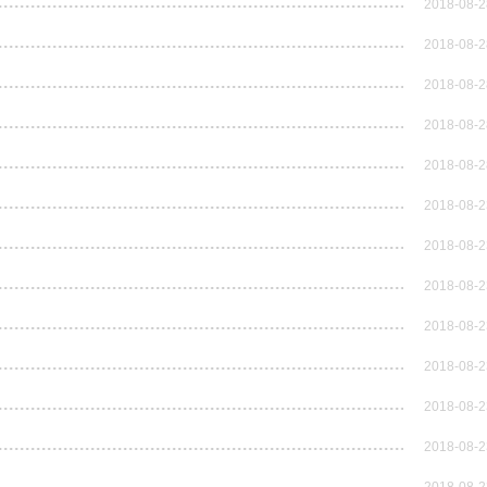
2018-08-2
2018-08-2
2018-08-2
2018-08-2
2018-08-2
2018-08-2
2018-08-2
2018-08-2
2018-08-2
2018-08-2
2018-08-2
2018-08-2