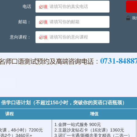
电话
我
邮箱：
意向课程：
倍学口语计划（不超过150小时，突破你的英语口语瓶颈）
课程
增值
1.金牌一站式服务 900元
次课，48小时）7200元
2.主题沙龙钻石卡（16次课）1360元
选2个）3460元+
3.词汇一卡通/新概念美文精选（二选一）