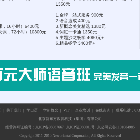
1350元
1.金牌一站式服务 900元
2.语音速成 400元
次课，16小时）6400元
3.新概念美文精选 1380元
次课，72小时）10800元
4.词汇一卡通 1350元
5.主题沙龙畅学 4080元+
6.精品畅学 3460元+
页
|
关于我们
|
学口语
|
学新概念
|
VIP
|
企业培训
|
在线咨询
|
联系电话：0731-
北京新东方教育科技（集团）有限公司
经营许可证编号：京ICP备05067667 | 京ICP证060601号 | 京公网安备1101084985
Copyright 2011-2015 Neworiental Corporation, All Rights Reserved