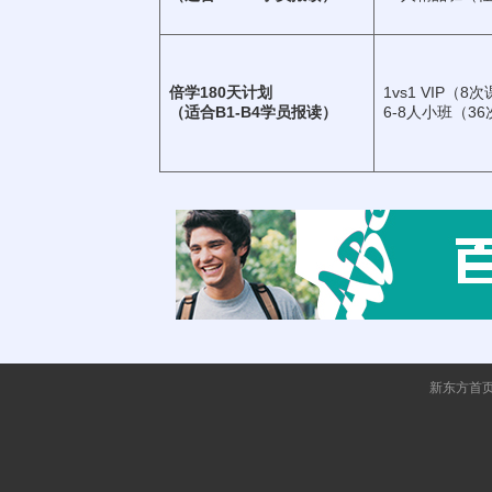
倍学180天计划
1vs1 VIP（8
（适合B1-B4学员报读）
6-8人小班（36
新东方首