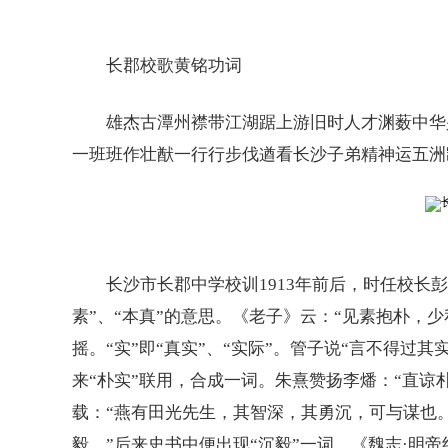
长郡校歌黄铭功词
雄杰古潭州襟带江湖踞上游旧时人才渊薮中华兴
一班班作壮猷一行行步伐遒看长沙子弟精神运五洲
长沙市长郡中学校训1913年前后，时任校长彭国
素”、“本真”的意思。《老子》云：“见素抱朴，
摇。“实”即“真实”、“实际”。管子说“言不得过
来“朴实”联用，合成一词。朱熹赞扬李燔：“直谅朴
载：“燕有田光先生，其智深，其勇沉，可与谋也。”
毅。”后来史书中便出现“沉毅”一词。《魏志·明帝