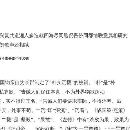
复共道湘人多造就四海尽同胞况吾侪同郡情联意属相研究
凯歌声还相续
钧亲自为长郡制定了“朴实沉毅”的校训。“朴”是“朴
少私寡欲。”告诫人们保住本真，不为外界物欲所动
其实，实不得过其名。”告诫人们要讲求实际，不得浮夸。后
实，处事不苟。”“沉”即“深沉”、“沉着”。《战国策·燕策》
“毅”是“坚毅”、“果敢”。《左传》中有“杀敌为果，致果为
纪》注“明帝……沉毅好断。”《宋书·王昙首传》：“王昙首