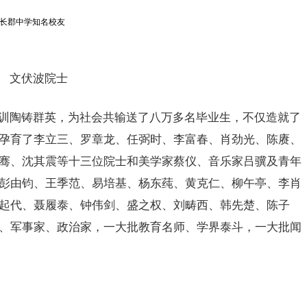
文伏波院士
训陶铸群英，为社会共输送了八万多名毕业生，不仅造就了
孕育了李立三、罗章龙、任弼时、李富春、肖劲光、陈赓、
骞、沈其震等十三位院士和美学家蔡仪、音乐家吕骥及青年
彭由钧、王季范、易培基、杨东莼、黄克仁、柳午亭、李肖
起代、聂履泰、钟伟剑、盛之权、刘畴西、韩先楚、陈子
、军事家、政治家，一大批教育名师、学界泰斗，一大批闻