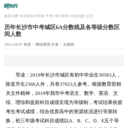
新东方网
>
长沙新东方学校
>
中考
>
学习资讯
>
行业消息
>
正文
历年长沙市中考城区6A分数线及各等级分数区
间人数
2021-04-07
来源： 网络整理
作者： 长晓终
导读：2019年长沙市城区有
初中
毕业生39583人，
除直升生2560人外，共有37023人参考。根据教育部相
关文件精神，2019年我市
中考
语文、数学、英语、文
综、理综和提前科目成绩呈现为等级制，考试结果依据
考生考试成绩，结合优质
高中
的资源状况进行等第转
换，
初三
年级考试科目成绩以A、B、C、D、E五个等