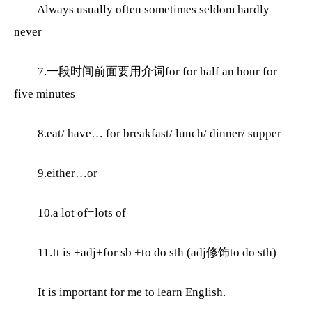
Always usually often sometimes seldom hardly
never
7.一段时间前面要用介词for for half an hour for
five minutes
8.eat/ have… for breakfast/ lunch/ dinner/ supper
9.either…or
10.a lot of=lots of
11.It is +adj+for sb +to do sth (adj修饰to do sth)
It is important for me to learn English.