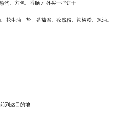
热狗、方包、香肠另 外买一些饼干
油、花生油、盐、番茄酱、孜然粉、辣椒粉、蚝油。
点前到达目的地