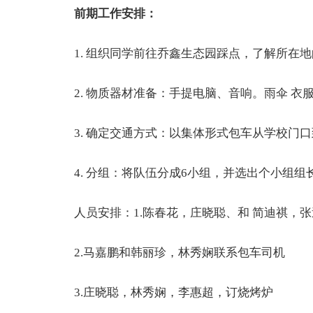
前期工作安排：
1. 组织同学前往乔鑫生态园踩点，了解所在地
2. 物质器材准备：手提电脑、音响。雨伞 衣服
3. 确定交通方式：以集体形式包车从学校门口
4. 分组：将队伍分成6小组，并选出个小组组
人员安排：1.陈春花，庄晓聪、和 简迪祺，张逸
2.马嘉鹏和韩丽珍，林秀娴联系包车司机
3.庄晓聪，林秀娴，李惠超，订烧烤炉