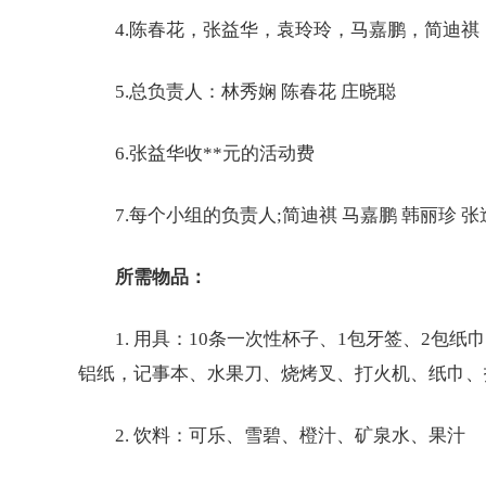
4.陈春花，张益华，袁玲玲，马嘉鹏，简迪祺，
5.总负责人：林秀娴 陈春花 庄晓聪
6.张益华收**元的活动费
7.每个小组的负责人;简迪祺 马嘉鹏 韩丽珍 张
所需物品：
1. 用具：10条一次性杯子、1包牙签、2包纸巾
铝纸，记事本、水果刀、烧烤叉、打火机、纸巾、报
2. 饮料：可乐、雪碧、橙汁、矿泉水、果汁