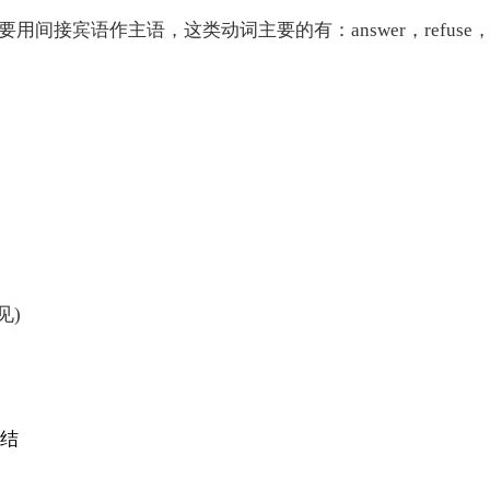
宾语作主语，这类动词主要的有：answer，refuse
少见)
总结