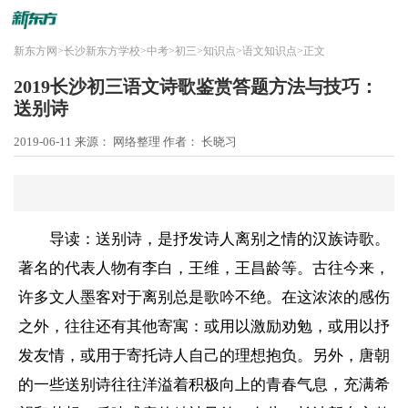
新东方网
>
长沙新东方学校
>
中考
>
初三
>
知识点
>
语文知识点
>
正文
2019长沙初三语文诗歌鉴赏答题方法与技巧：
送别诗
2019-06-11
来源： 网络整理
作者： 长晓习
导读：送别诗，是抒发诗人离别之情的汉族诗歌。
著名的代表人物有李白，王维，王昌龄等。古往今来，
许多文人墨客对于离别总是歌吟不绝。在这浓浓的感伤
之外，往往还有其他寄寓：或用以激励劝勉，或用以抒
发友情，或用于寄托诗人自己的理想抱负。另外，唐朝
的一些送别诗往往洋溢着积极向上的青春气息，充满希