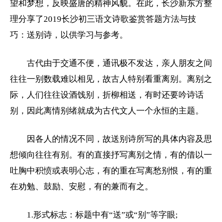
望和梦想，反映盛唐的精神风貌。在此，长沙
新东方
整
理分享了2019长沙
初三
语文诗歌鉴赏答题方法与技
巧：送别诗，以供学习与参考。
古代由于交通不便，通讯极不发达，亲人朋友之间
往往一别数载难以相见，故古人特别看重离别。离别之
际，人们往往设酒饯别，折柳相送，有时还要吟诗话
别，因此离情别绪就成为古代文人一个永恒的主题。
因各人的情况不同，故送别诗所写的具体内容及思
想倾向往往有别。有的直接抒写离别之情，有的借以一
吐胸中积愤或表明心志，有的重在写离愁别恨，有的重
在劝勉、鼓励、安慰，有的兼而有之。
1.形式标志：标题中有“送”或“别”等字眼;