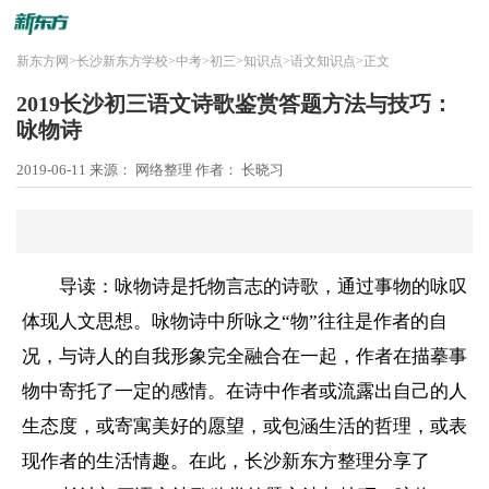
新东方网
>
长沙新东方学校
>
中考
>
初三
>
知识点
>
语文知识点
>
正文
2019长沙初三语文诗歌鉴赏答题方法与技巧：
咏物诗
2019-06-11
来源： 网络整理
作者： 长晓习
导读：咏物诗是托物言志的诗歌，通过事物的咏叹
体现人文思想。咏物诗中所咏之“物”往往是作者的自
况，与诗人的自我形象完全融合在一起，作者在描摹事
物中寄托了一定的感情。在诗中作者或流露出自己的人
生态度，或寄寓美好的愿望，或包涵生活的哲理，或表
现作者的生活情趣。在此，长沙
新东方
整理分享了