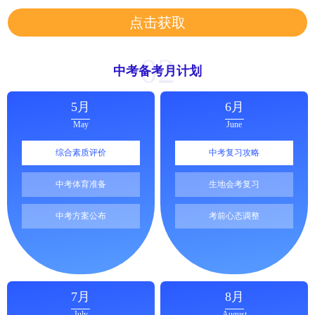
点击获取
02
中考备考月计划
5月
6月
May
June
综合素质评价
中考复习攻略
中考体育准备
生地会考复习
中考方案公布
考前心态调整
7月
8月
July
August