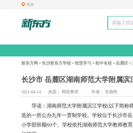
长沙
新东方网
长沙新东方学校
智慧学习
初中名校
岳麓区
>
>
>
>
>
长沙市 岳麓区湖南师范大学附属滨
2021-04-14
来源：
网络整理
作者：
长晓终
导读：
湖南师范大学
附属滨江学校(以下简称
造的一所公办九年一贯制学校。学校位于长沙市岳麓
小学
部班额60个。学校依托
湖南师范大学
教师教育