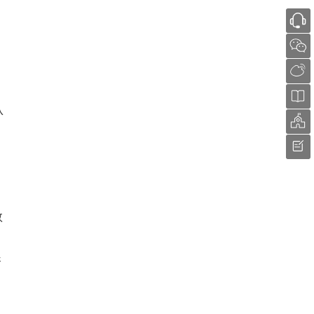
认
教
资