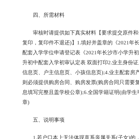
四、所需材料
审核时请提供如下真实材料【要求提交原件和全
复印，复印件不退还)】1.填好并盖章的《2021年
配套入学学位申请登记表《2021年长沙市小学升
初
升初中配套入学初审认定表 双面打印2.业主身份证
信息页、户主信息页、小孩信息页);4.业主配套
则必须提供购房合同、购房发票(购房合同只需要复印
息填写完整且盖学校公章);6.全国学籍证明(由
章)
五、说明事项
1.若户口本上无法体现直系亲属关系(子女)的