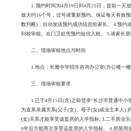
1. 预约时间为4月19日到4月25日，提前一天放号
放大约16个号，过号请重新预约。保证每天有效预约
数判断)，自动发送预约成功信息给家长。 4.预
到校审核。在门卫处凭预约短信入校。 5.请家长
二、现场审核地点与时间
1.地点：长雅中学招生咨询办公室(办公楼一楼)2.时间：20
三、现场审核要求
1.已于4月15日(含)之前登录“长沙市普通中
小
为直系亲属关系(父子(女)、母子(女)或业主本人
(女)关系才能享受该套房的入学指标; 3.二手房
6年后方能再次享受该套房的入学指标。 4.房屋用