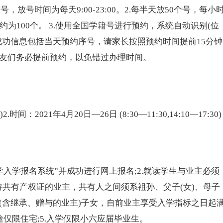
，放号时间为每天9:00-23:00。2.每半天放50个号，每小
为100个。 3.使用全国学籍号进行预约，系统自动识别(位
约成功信息包括当天预约序号，请家长按照预约时间提前15分钟
朋友们务必提前预约，以免错过办理时间。
21年4月20日—26日 (8:30—11:30,14:10—17:30)
学
入学报名系统”并成功进行网上报名;2.就读学生与业主必须
);持共有产权证的业主，共有人之间须系祖孙、父子(女)、母子
业主(含继承、赠与的业主)子女，自前业主享受入学指标之日起
途仅限住宅;5.入学仅限小六应届毕业生。