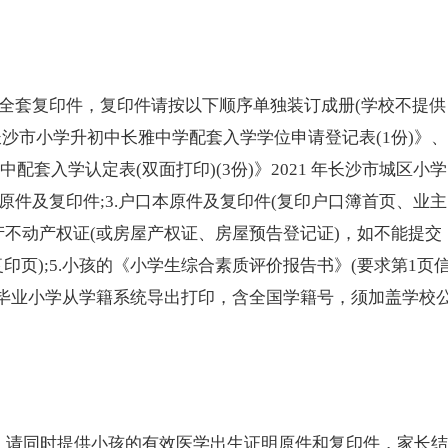
套复印件，复印件请按以下顺序单独装订成册(学校不提供
长沙市
小学
升
初中
长雅中学配套入学学位申请登记表(1份)》、
中
配套入学认定表(双面打印)(3份)》2021 年长沙市城区小学
原件及复印件;3.户口本原件及复印件(复印户口簿首页、业主
房产不动产权证(或房屋产权证、房屋预告登记证)，如不能提交
页);5.小孩的《小学生综合素质评价报告书》(要求第1页
学生毕业小学从学籍系统导出打印，含全国学籍号，须加盖学校
，请同时提供小孩的有效医学出生证明原件和复印件，家长结