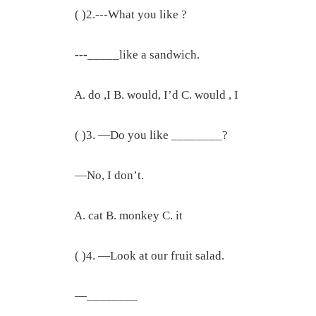
( )2.---What you like ?
---_____like a sandwich.
A. do ,I B. would, I’d C. would , I
( )3. —Do you like ________?
—No, I don’t.
A. cat B. monkey C. it
( )4. —Look at our fruit salad.
—________