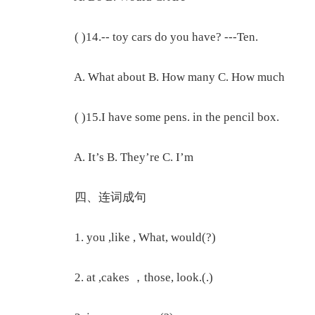
( )14.-- toy cars do you have? ---Ten.
A. What about B. How many C. How much
( )15.I have some pens. in the pencil box.
A. It’s B. They’re C. I’m
四、连词成句
1. you ,like , What, would(?)
2. at ,cakes ，those, look.(.)