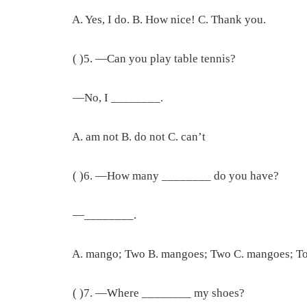
A. Yes, I do. B. How nice! C. Thank you.
( )5. —Can you play table tennis?
—No, I ________.
A. am not B. do not C. can’t
( )6. —How many ________ do you have?
—________.
A. mango; Two B. mangoes; Two C. mangoes; T
( )7. —Where ________ my shoes?