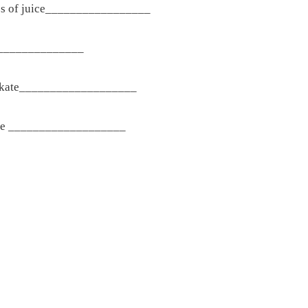
f juice_________________
______________
ate___________________
___________________