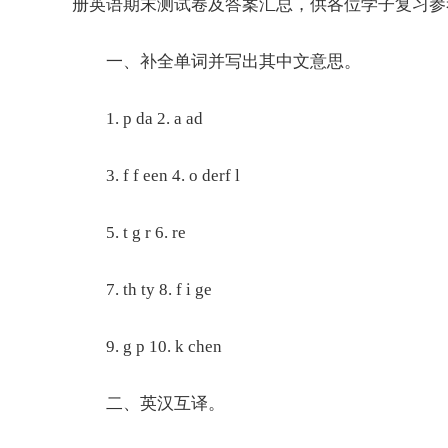
册英语期末测
试卷
及答案汇总，供各位学子复习参
一、补全单词并写出其中文意思。
1. p da 2. a ad
3. f f een 4. o derf l
5. t g r 6. re
7. th ty 8. f i ge
9. g p 10. k chen
二、英汉互译。