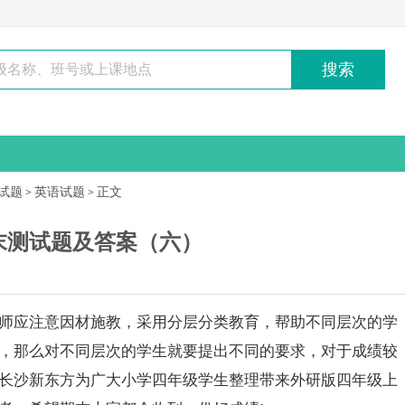
搜索
试题
英语试题
正文
>
>
期末测试题及答案（六）
师应注意因材施教，采用分层分类教育，帮助不同层次的学
，那么对不同层次的学生就要提出不同的要求，对于成绩较
长沙
新东方
为广大
小学
四年级
学生整理带来外研版
四年级
上