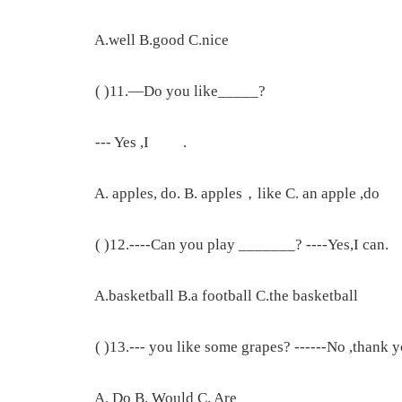
A.well B.good C.nice
( )11.—Do you like_____?
--- Yes ,I .
A. apples, do. B. apples，like C. an apple ,do
( )12.----Can you play _______? ----Yes,I can.
A.basketball B.a football C.the basketball
( )13.--- you like some grapes? ------No ,thank y
A. Do B. Would C. Are