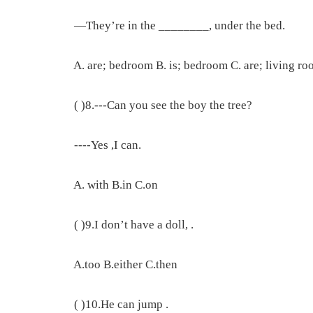
—They’re in the ________, under the bed.
A. are; bedroom B. is; bedroom C. are; living ro
( )8.---Can you see the boy the tree?
----Yes ,I can.
A. with B.in C.on
( )9.I don’t have a doll, .
A.too B.either C.then
( )10.He can jump .