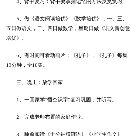
4、背书复习：背书要掌握记忆的方法反复复习;
5、做《
语文
阅读培优》《
数学
培优》，一、三、
五日做
语文
，二、四日做
数学
，星期日做《
语文
新创意
培优》。
6、有时间可看动画片：《孔子》，《孔子》每集
13分钟，全10集。
三、晚上：放学回家
1、一回家学“悟空识字”复习巩固，并听写。
2、完成老师布置的家庭作业。
3、睡前阅读《十分钟猜谜语》《
小学
生
作文
》