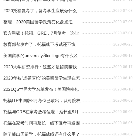
高校专业一流
2020托福复考了，备考学生应该做什么
2020-07-08
准备？
整理：2020美国留学政策变化盘点汇
2020-07-06
总！
官方重磅！托福、GRE，7月复考！这些
2020-07-01
地区可以先考！
教育部都发声了，托福线下考试还不恢
2020-06-23
复？
美国留学的university和college有什么区
2020-06-17
别？
2020大学薪资排行：这些才是留美赚钱
2020-06-17
的专业！
2020年被“虚晃两枪”的美研留学生现在怎
2020-06-10
么样了？
2021QS世界大学名单发布！美国院校包
2020-06-10
揽TOP3
托福ITP中国版8月考位已放出，认可院校
2020-06-09
新增至近200所！
托福与GRE在家考放考位啦！延长至9月
2020-06-05
30日
托福在家考时间再延长，线下复考再遇困
2020-06-05
难？
除了能出国留学，托福成绩还有什么用？
2020-06-02