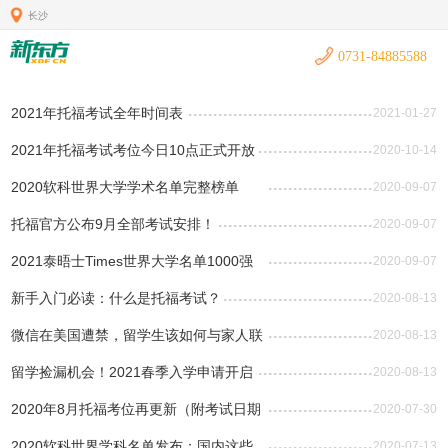
长沙
0731-84885588
2021年托福考试全年时间表
2021-01-27
2021年托福考试考位今日10点正式开放
2020-10-14
2020软科世界大学学术名单完整榜单
2020-09-07
（全部）
托福官方公布9月全部考试安排！
2020-09-07
2021泰晤士Times世界大学名单1000强
2020-09-07
榜单（完整版)
新手入门必读：什么是托福考试？
2020-08-13
微信在美国遭禁，留学生该如何与家人联
2020-08-13
系？
留学捡漏机会！2021春季入学申请开启
2020-08-13
2020年8月托福考位再更新（附考试日期
2020-07-30
和考点详细信息）
2020软科世界学科名单发布：国内这些
2020-07-13