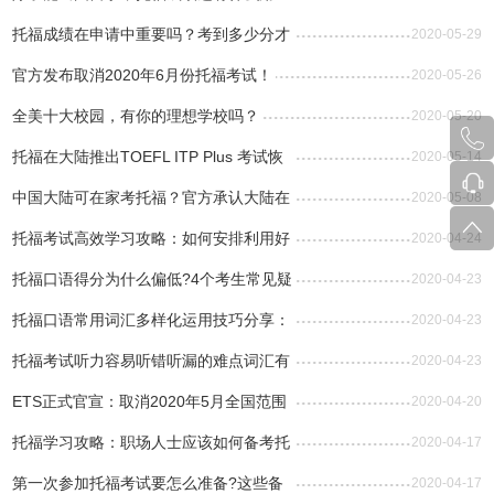
托福成绩在申请中重要吗？考到多少分才
2020-05-29
算好？
官方发布取消2020年6月份托福考试！
2020-05-26
全美十大校园，有你的理想学校吗？
2020-05-20
托福在大陆推出TOEFL ITP Plus 考试恢
2020-05-14
复前挑战自我
中国大陆可在家考托福？官方承认大陆在
2020-05-08
家考托成绩
托福考试高效学习攻略：如何安排利用好
2020-04-24
每天的备考碎片时间?
托福口语得分为什么偏低?4个考生常见疑
2020-04-23
问解答
托福口语常用词汇多样化运用技巧分享：
2020-04-23
pardon的用法有几种?
托福考试听力容易听错听漏的难点词汇有
2020-04-23
哪些?
ETS正式官宣：取消2020年5月全国范围
2020-04-20
内托福考试!
托福学习攻略：职场人士应该如何备考托
2020-04-17
福考试?
第一次参加托福考试要怎么准备?这些备
2020-04-17