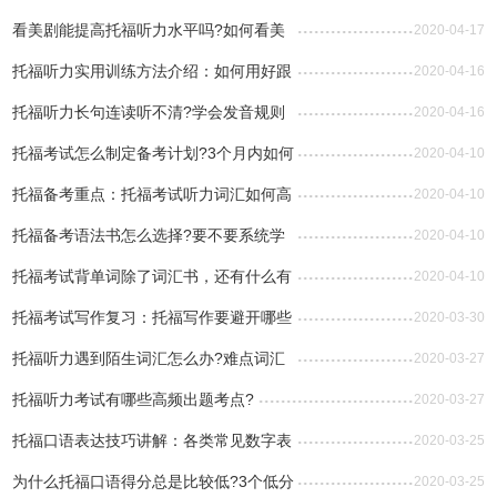
考要点不能错过!
看美剧能提高托福听力水平吗?如何看美
2020-04-17
剧才能提升听力能力?
托福听力实用训练方法介绍：如何用好跟
2020-04-16
读练习法提升成绩?
托福听力长句连读听不清?学会发音规则
2020-04-16
合理训练就能轻松应对
托福考试怎么制定备考计划?3个月内如何
2020-04-10
提升成绩?
托福备考重点：托福考试听力词汇如何高
2020-04-10
效记忆?
托福备考语法书怎么选择?要不要系统学
2020-04-10
习语法?
托福考试背单词除了词汇书，还有什么有
2020-04-10
效方法?
托福考试写作复习：托福写作要避开哪些
2020-03-30
误区?
托福听力遇到陌生词汇怎么办?难点词汇
2020-03-27
应对策略总结!
托福听力考试有哪些高频出题考点?
2020-03-27
托福口语表达技巧讲解：各类常见数字表
2020-03-25
述例句整理汇总
为什么托福口语得分总是比较低?3个低分
2020-03-25