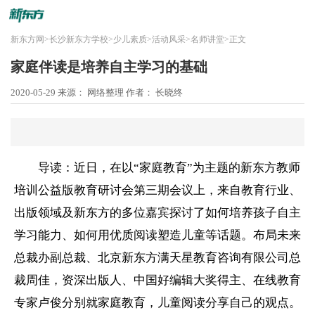
新东方网
>
长沙新东方学校
>
少儿素质
>
活动风采
>
名师讲堂
>
正文
家庭伴读是培养自主学习的基础
2020-05-29
来源： 网络整理
作者： 长晓终
导读：近日，在以“家庭教育”为主题的
新东方
教师
培训公益版教育研讨会第三期会议上，来自教育行业、
出版领域及
新东方
的多位嘉宾探讨了如何培养孩子自主
学习能力、如何用优质阅读塑造儿童等话题。布局未来
总裁办副总裁、北京
新东方
满天星教育咨询有限公司总
裁周佳，资深出版人、中国好编辑大奖得主、在线教育
专家卢俊分别就家庭教育，儿童阅读分享自己的观点。