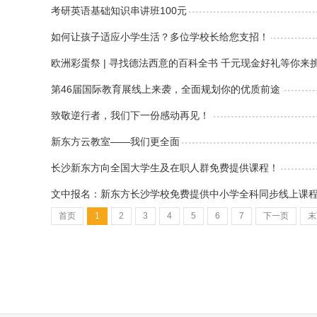
考研英语基础知识串讲班100元
如何让孩子适应小学生活？多位学校长给您支招！
欧洲彩蛋祭 | 寻找德法西意的百科全书 千元现金好礼等你来
第46届国际教育展线上来袭，全面规划你的优质前途
致敬逆行者，我们下一份感动再见！
新东方云教室——我们更全面
长沙新东方向全国大学生及在职人群免费提供课程！
文中报名：新东方长沙学校免费提供中小学全科同步线上课
首页
1
2
3
4
5
6
7
下一页
末