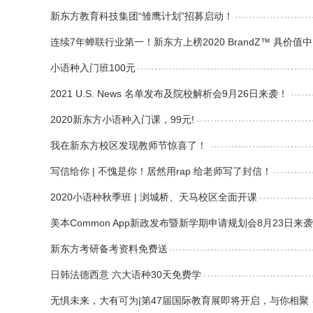
新东方教育科技集团“雏鹰计划”招募启动！
连续7年蝉联行业第一！新东方上榜2020 BrandZ™ 具价值
小语种入门班100元
2021 U.S. News 名单发布及院校解析会9月26日来袭！
2020新东方小语种入门课，99元!
我在新东方校区发现教师节惊喜了！
写信给你 | 不愧是你！居然用rap 给老师写了封信！
2020小语种秋季班 | 浏城桥、天马校区全面开课
美本Common App新政发布暨新学期申请规划会8月23日来袭
新东方考研备考资料免费送
日韩法德西意 六大语种30天免费学
无惧未来，大有可为|第47届国际教育展即将开启，与你相聚