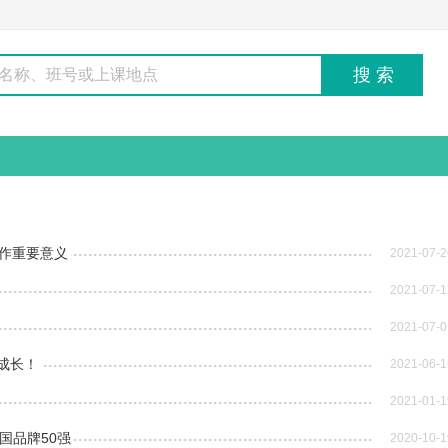
工作重要意义
2021-07-2
2021-07-1
2021-07-0
康成长！
2021-06-1
2021-01-1
中国品牌50强
2020-10-1