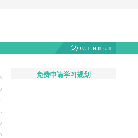
0731-84885588
免费申请学习规划
6
3
1
5
9
9