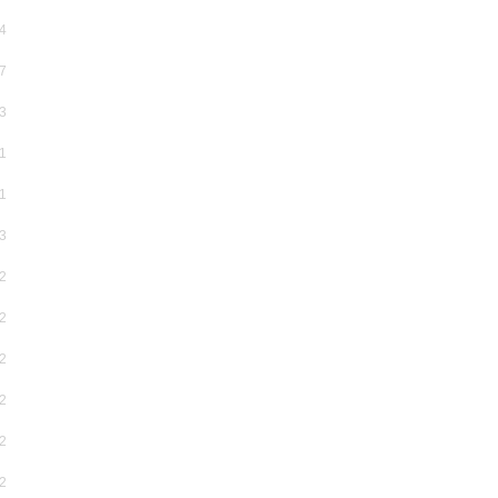
4
7
3
1
1
3
2
2
2
2
2
2