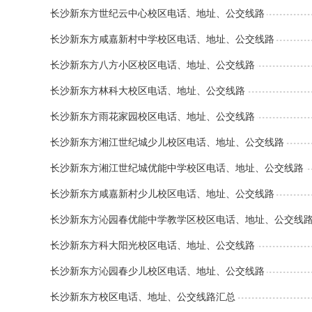
长沙新东方世纪云中心校区电话、地址、公交线路
长沙新东方咸嘉新村中学校区电话、地址、公交线路
长沙新东方八方小区校区电话、地址、公交线路
长沙新东方林科大校区电话、地址、公交线路
长沙新东方雨花家园校区电话、地址、公交线路
长沙新东方湘江世纪城少儿校区电话、地址、公交线路
长沙新东方湘江世纪城优能中学校区电话、地址、公交线路
长沙新东方咸嘉新村少儿校区电话、地址、公交线路
长沙新东方沁园春优能中学教学区校区电话、地址、公交线
长沙新东方科大阳光校区电话、地址、公交线路
长沙新东方沁园春少儿校区电话、地址、公交线路
长沙新东方校区电话、地址、公交线路汇总