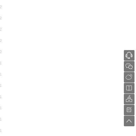
2
2
2
2
2
1
1
1
1
1
1
1