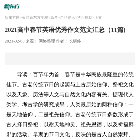
新东方网
>
长沙新东方学校
>
高考
>
产品资讯
>
学习规划
>
正文
2021高中春节英语优秀作文范文汇总（11篇)
2021-02-03
来源： 网络整理
作者： 长晓终
导读：百节年为首，春节是中华民族最隆重的传统
佳节。古老传统节日的起源与上古原始信仰、祭祀文化
以及天象、历法等人文与自然文化内容有关。据现代人
类学、考古学的研究成果，人类最原始的两种信仰：一
是天地信仰，二是祖先信仰。古老传统节日多数形成于
古人择日祭祀，以谢天地神灵、祖先恩德，以及祈福辟
邪的活动。早期的节日文化，反映的是古人自然崇拜、